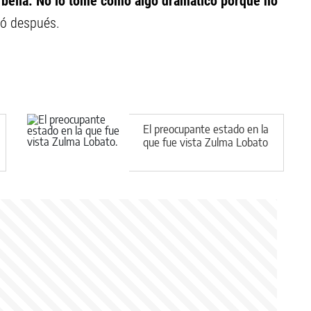
 bella. No lo tomé como algo dramático porque no
tó después.
El preocupante estado en la
que fue vista Zulma Lobato