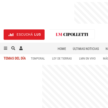
ESCUCHÁ
LU5
HOME
ÚLTIMAS NOTICIAS
N
NECROLÓGICAS
DEPORTES
TEMAS DEL DÍA
TEMPORAL
LEY DE TIERRAS
LMN EN VIVO
MÁS