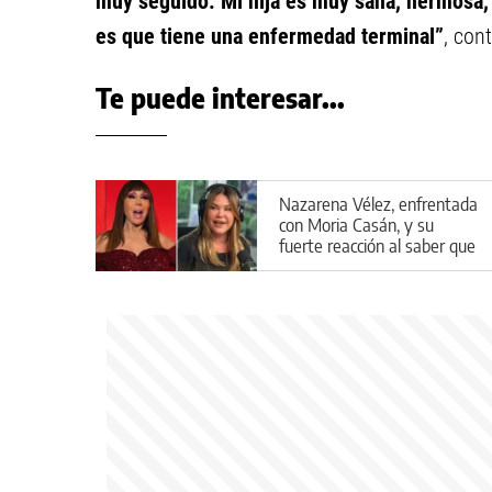
muy seguido. Mi hija es muy sana, hermosa,
es que tiene una enfermedad terminal”
, con
Te puede interesar...
Nazarena Vélez, enfrentada
con Moria Casán, y su
fuerte reacción al saber que
aparecería en la serie de la
diva