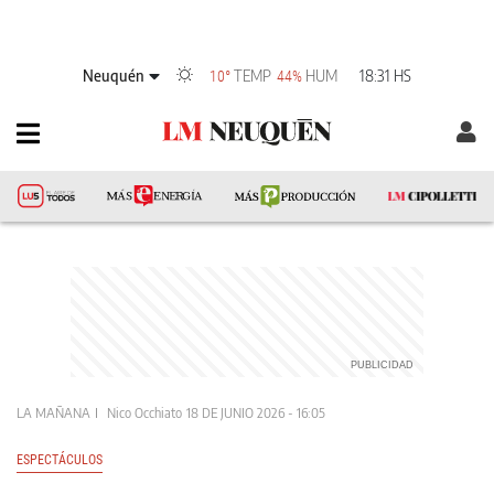
Neuquén
TEMP
HUM
18:31 HS
10°
44%
LA MAÑANA
Nico Occhiato
18 DE JUNIO 2026 - 16:05
ESPECTÁCULOS