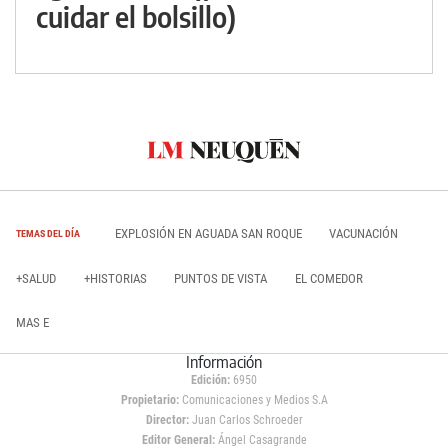
cuidar el bolsillo)
EXPLOSIÓN EN AGUADA SAN ROQUE
VACUNACIÓN
TEMAS DEL DÍA
+SALUD
+HISTORIAS
PUNTOS DE VISTA
EL COMEDOR
MAS E
Información
Edición:
6950
Propietario:
Comunicaciones y Medios S.A
Director:
Juan Carlos Schroeder
Editor General:
Ángel Casagrande