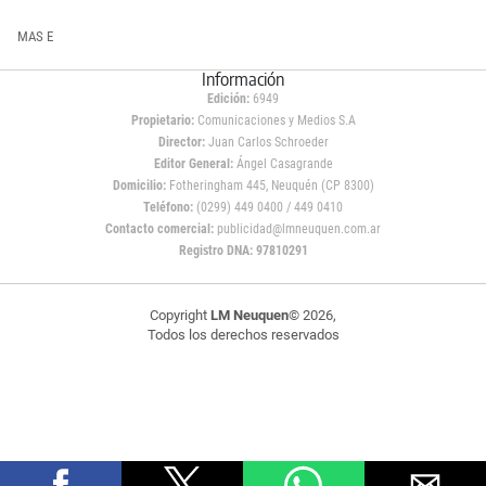
MAS E
Información
Edición:
6949
Propietario:
Comunicaciones y Medios S.A
Director:
Juan Carlos Schroeder
Editor General:
Ángel Casagrande
Domicilio:
Fotheringham 445, Neuquén (CP 8300)
Teléfono:
(0299) 449 0400 / 449 0410
Contacto comercial:
publicidad@lmneuquen.com.ar
Registro DNA: 97810291
Copyright
LM Neuquen
© 2026,
Todos los derechos reservados