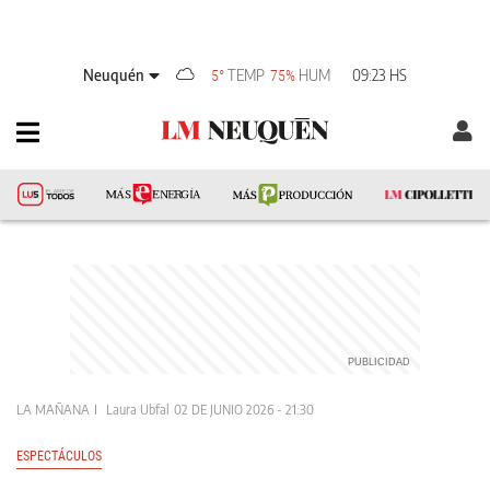
Neuquén
TEMP
HUM
09:23 HS
5°
75%
LA MAÑANA
Laura Ubfal
02 DE JUNIO 2026 - 21:30
ESPECTÁCULOS