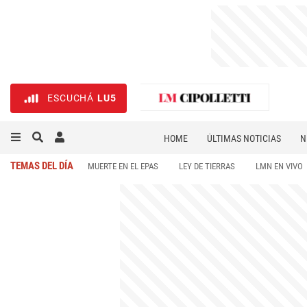
ESCUCHÁ
LU5
HOME
ÚLTIMAS NOTICIAS
N
NECROLÓGICAS
DEPORTES
TEMAS DEL DÍA
MUERTE EN EL EPAS
LEY DE TIERRAS
LMN EN VIVO