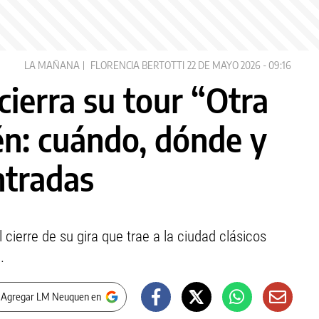
LA MAÑANA
FLORENCIA BERTOTTI
22 DE MAYO 2026 - 09:16
cierra su tour “Otra
n: cuándo, dónde y
ntradas
cierre de su gira que trae a la ciudad clásicos
.
 Agregar LM Neuquen en