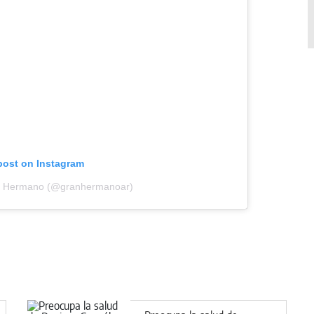
post on Instagram
an Hermano (@granhermanoar)