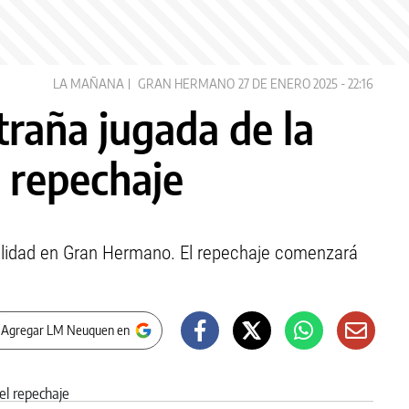
LA MAÑANA
GRAN HERMANO
27 DE ENERO 2025 - 22:16
raña jugada de la
l repechaje
ealidad en Gran Hermano. El repechaje comenzará
 Agregar LM Neuquen en