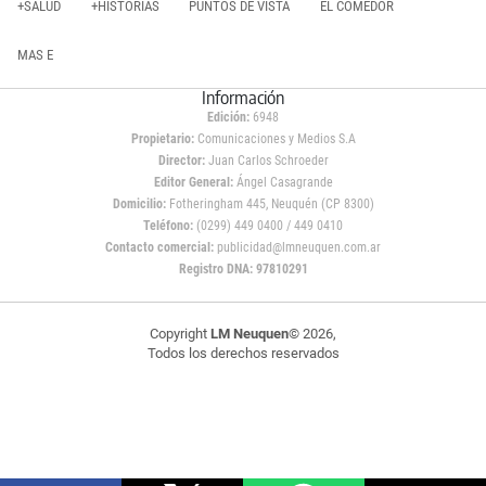
+SALUD
+HISTORIAS
PUNTOS DE VISTA
EL COMEDOR
MAS E
Información
Edición:
6948
Propietario:
Comunicaciones y Medios S.A
Director:
Juan Carlos Schroeder
Editor General:
Ángel Casagrande
Domicilio:
Fotheringham 445, Neuquén (CP 8300)
Teléfono:
(0299) 449 0400 / 449 0410
Contacto comercial:
publicidad@lmneuquen.com.ar
Registro DNA: 97810291
Copyright
LM Neuquen
© 2026,
Todos los derechos reservados