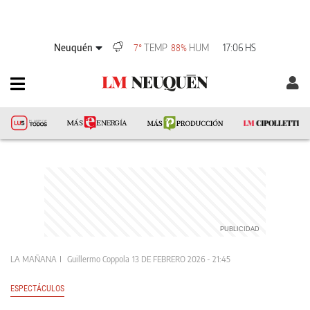
Neuquén
TEMP
HUM
17:06 HS
7°
88%
LA MAÑANA
Guillermo Coppola
13 DE FEBRERO 2026 - 21:45
ESPECTÁCULOS