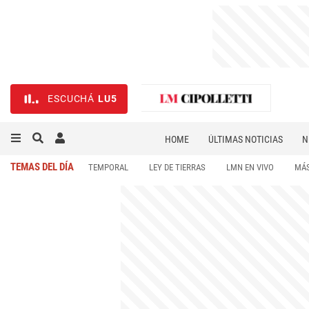
ESCUCHÁ
LU5
HOME
ÚLTIMAS NOTICIAS
N
NECROLÓGICAS
DEPORTES
TEMAS DEL DÍA
TEMPORAL
LEY DE TIERRAS
LMN EN VIVO
MÁS