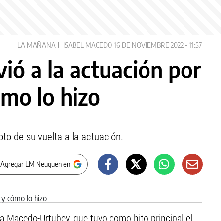
LA MAÑANA
ISABEL MACEDO
16 DE NOVIEMBRE 2022 - 11:57
ió a la actuación por
ómo lo hizo
oto de su vuelta a la actuación.
 Agregar LM Neuquen en
a Macedo-Urtubey, que tuvo como hito principal el