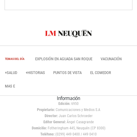
EXPLOSIÓN EN AGUADA SAN ROQUE
VACUNACIÓN
TEMAS DEL DÍA
+SALUD
+HISTORIAS
PUNTOS DE VISTA
EL COMEDOR
MAS E
Información
Edición:
6950
Propietario:
Comunicaciones y Medios S.A
Director:
Juan Carlos Schroeder
Editor General:
Ángel Casagrande
Domicilio:
Fotheringham 445, Neuquén (CP 8300)
Teléfono:
(0299) 449 0400 / 449 0410