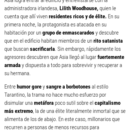
Asia logra entrar al edificio y entrevistarse con la
administradora irlandesa,
Lilith Woodhouse,
quien le
cuenta que allí viven
residentes ricos y de élite.
En su
primera noche, la protagonista es atacada en su
habitación por un
grupo de enmascarados
y descubre
que en el edificio habitan miembros de un
rito satanista
que buscan
sacrificarla
. Sin embargo, rápidamente los
agresores descubren que Asia llegó al lugar
fuertemente
armada
y dispuesta a todo para sobrevivir y recuperar a
su hermana.
Entre
humor gore
y
sangre a borbotones
al estilo
Tarantino, la trama no hace mucho esfuerzo por
disimular una
metáfora
poco sutil sobre el
capitalismo
más extremo
, la de una élite literalmente inmortal que se
alimenta de los de abajo. En este caso, millonarios que
recurren a personas de menos recursos para