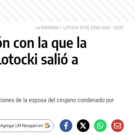
LA MAÑANA
LOTOCKI
10 DE JUNIO 2026 - 20:03
n con la que la
otocki salió a
aciones de la esposa del cirujano condenado por
 Agregar LM Neuquen en