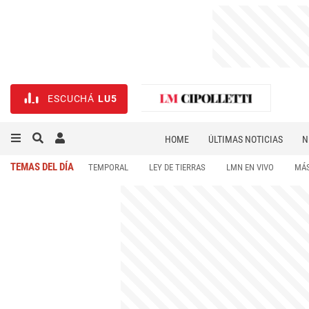
ESCUCHÁ
LU5
HOME
ÚLTIMAS NOTICIAS
N
NECROLÓGICAS
DEPORTES
TEMAS DEL DÍA
TEMPORAL
LEY DE TIERRAS
LMN EN VIVO
MÁS