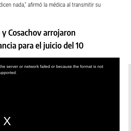
icen nada," afirmó la médica al transmitir su
 y Cosachov arrojaron
ncia para el juicio del 10