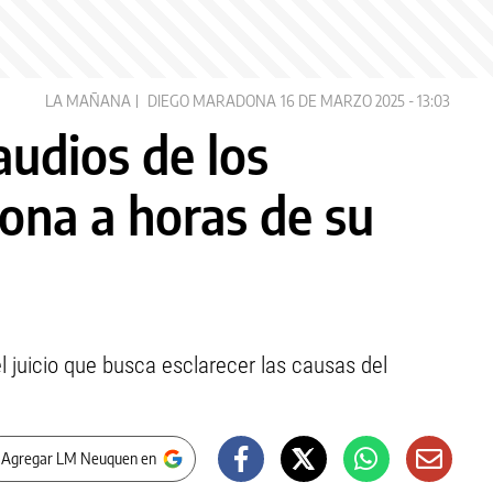
LA MAÑANA
DIEGO MARADONA
16 DE MARZO 2025 - 13:03
audios de los
ona a horas de su
l juicio que busca esclarecer las causas del
 Agregar LM Neuquen en