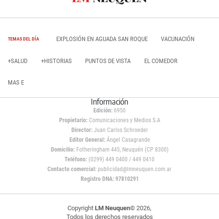
EXPLOSIÓN EN AGUADA SAN ROQUE
VACUNACIÓN
TEMAS DEL DÍA
+SALUD
+HISTORIAS
PUNTOS DE VISTA
EL COMEDOR
MAS E
Información
Edición:
6950
Propietario:
Comunicaciones y Medios S.A
Director:
Juan Carlos Schroeder
Editor General:
Ángel Casagrande
Domicilio:
Fotheringham 445, Neuquén (CP 8300)
Teléfono:
(0299) 449 0400 / 449 0410
Contacto comercial:
publicidad@lmneuquen.com.ar
Registro DNA: 97810291
Copyright
LM Neuquen
© 2026,
Todos los derechos reservados