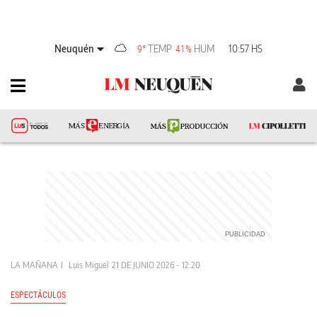
Neuquén
TEMP
HUM
10:57 HS
9°
41%
LA MAÑANA
Luis Miguel
21 DE JUNIO 2026 - 12:20
ESPECTÁCULOS