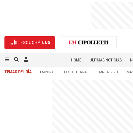
ESCUCHÁ
LU5
HOME
ÚLTIMAS NOTICIAS
N
NECROLÓGICAS
DEPORTES
TEMAS DEL DÍA
TEMPORAL
LEY DE TIERRAS
LMN EN VIVO
MÁS