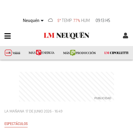
Neuquén
TEMP
HUM
09:13 HS
5°
77%
LA MAÑANA
17 DE JUNIO 2026 - 16:49
ESPECTÁCULOS