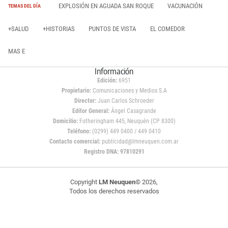
EXPLOSIÓN EN AGUADA SAN ROQUE
VACUNACIÓN
TEMAS DEL DÍA
+SALUD
+HISTORIAS
PUNTOS DE VISTA
EL COMEDOR
MAS E
Información
Edición:
6951
Propietario:
Comunicaciones y Medios S.A
Director:
Juan Carlos Schroeder
Editor General:
Ángel Casagrande
Domicilio:
Fotheringham 445, Neuquén (CP 8300)
Teléfono:
(0299) 449 0400 / 449 0410
Contacto comercial:
publicidad@lmneuquen.com.ar
Registro DNA: 97810291
Copyright
LM Neuquen
© 2026,
Todos los derechos reservados