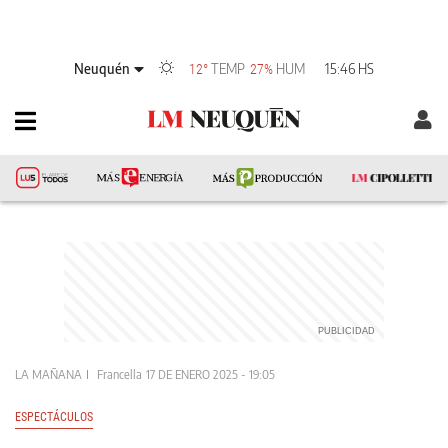
Neuquén
TEMP
HUM
15:46 HS
12°
27%
LA MAÑANA
Francella
17 DE ENERO 2025 - 19:05
ESPECTÁCULOS