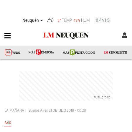
Neuquén
TEMP
HUM
11:44 HS
5°
49%
LA MAÑANA
Buenos Aires
21 DE JULIO 2018 - 00:20
PAÍS