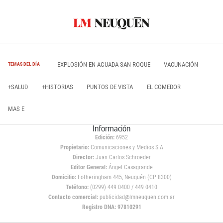
EXPLOSIÓN EN AGUADA SAN ROQUE
VACUNACIÓN
TEMAS DEL DÍA
+SALUD
+HISTORIAS
PUNTOS DE VISTA
EL COMEDOR
MAS E
Información
Edición:
6952
Propietario:
Comunicaciones y Medios S.A
Director:
Juan Carlos Schroeder
Editor General:
Ángel Casagrande
Domicilio:
Fotheringham 445, Neuquén (CP 8300)
Teléfono:
(0299) 449 0400 / 449 0410
Contacto comercial:
publicidad@lmneuquen.com.ar
Registro DNA: 97810291