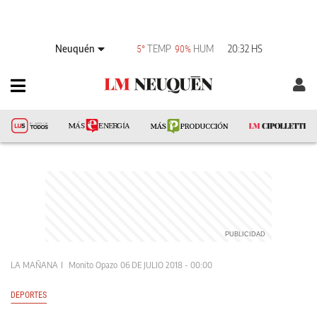
Neuquén
TEMP
HUM
20:32 HS
5°
90%
LA MAÑANA
Monito Opazo
06 DE JULIO 2018 - 00:00
DEPORTES