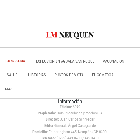
EXPLOSIÓN EN AGUADA SAN ROQUE
VACUNACIÓN
TEMAS DEL DÍA
+SALUD
+HISTORIAS
PUNTOS DE VISTA
EL COMEDOR
MAS E
Información
Edición:
6949
Propietario:
Comunicaciones y Medios S.A
Director:
Juan Carlos Schroeder
Editor General:
Ángel Casagrande
Domicilio:
Fotheringham 445, Neuquén (CP 8300)
Teléfono:
(0299) 449 0400 / 449 0410