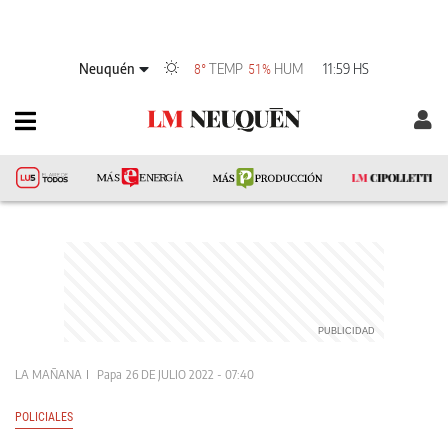
Neuquén
TEMP
HUM
11:59 HS
8°
51%
LA MAÑANA
Papa
26 DE JULIO 2022 - 07:40
POLICIALES