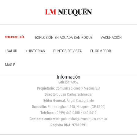
EXPLOSIÓN EN AGUADA SAN ROQUE
VACUNACIÓN
TEMAS DEL DÍA
+SALUD
+HISTORIAS
PUNTOS DE VISTA
EL COMEDOR
MAS E
Información
Edición:
6952
Propietario:
Comunicaciones y Medios S.A
Director:
Juan Carlos Schroeder
Editor General:
Ángel Casagrande
Domicilio:
Fotheringham 445, Neuquén (CP 8300)
Teléfono:
(0299) 449 0400 / 449 0410
Contacto comercial:
publicidad@lmneuquen.com.ar
Registro DNA: 97810291