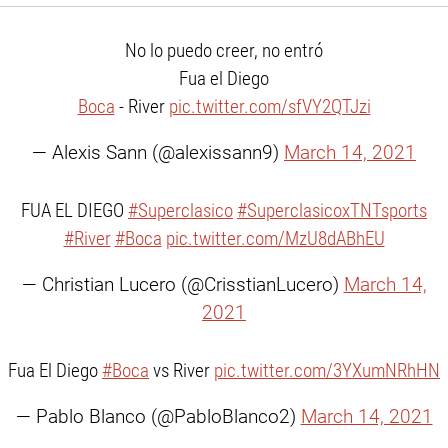
No lo puedo creer, no entró
Fua el Diego
Boca
- River
pic.twitter.com/sfVY2QTJzi
— Alexis Sann (@alexissann9)
March 14, 2021
FUA EL DIEGO
#Superclasico
#SuperclasicoxTNTsports
#River
#Boca
pic.twitter.com/MzU8dABhEU
— Christian Lucero (@CrisstianLucero)
March 14,
2021
Fua El Diego
#Boca
vs River
pic.twitter.com/3YXumNRhHN
— Pablo Blanco (@PabloBlanco2)
March 14, 2021