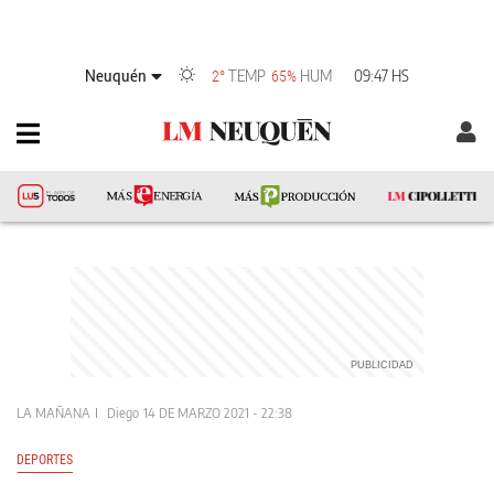
Neuquén
TEMP
HUM
09:47 HS
2°
65%
LA MAÑANA
Diego
14 DE MARZO 2021 - 22:38
DEPORTES