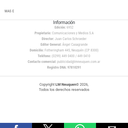
MAS E
Información
Edición:
6952
Propietario:
Comunicaciones y Medios S.A
Director:
Juan Carlos Schroeder
Editor General:
Ángel Casagrande
Domicilio:
Fotheringham 445, Neuquén (CP 8300)
Teléfono:
(0299) 449 0400 / 449 0410
Contacto comercial:
publicidad@lmneuquen.com.ar
Registro DNA: 97810291
Copyright
LM Neuquen
© 2026,
Todos los derechos reservados