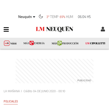
Neuquén
TEMP
HUM
06:04 HS
3°
69%
LA MAÑANA
Crédito
04 DE JUNIO 2020 - 00:10
POLICIALES