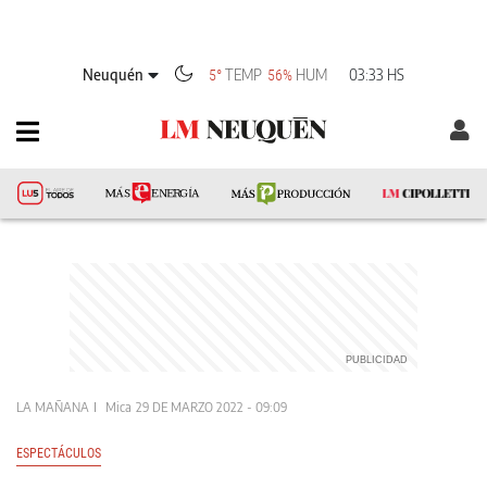
Neuquén
TEMP
HUM
03:33 HS
5°
56%
LA MAÑANA
Mica
29 DE MARZO 2022 - 09:09
ESPECTÁCULOS