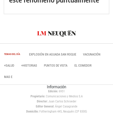
EXPLOSIÓN EN AGUADA SAN ROQUE
VACUNACIÓN
TEMAS DEL DÍA
+SALUD
+HISTORIAS
PUNTOS DE VISTA
EL COMEDOR
MAS E
Información
Edición:
6951
Propietario:
Comunicaciones y Medios S.A
Director:
Juan Carlos Schroeder
Editor General:
Ángel Casagrande
Domicilio:
Fotheringham 445, Neuquén (CP 8300)