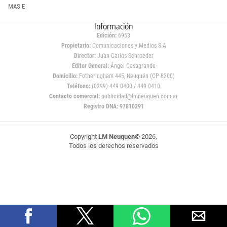
MAS E
Información
Edición:
6953
Propietario:
Comunicaciones y Medios S.A
Director:
Juan Carlos Schroeder
Editor General:
Ángel Casagrande
Domicilio:
Fotheringham 445, Neuquén (CP 8300)
Teléfono:
(0299) 449 0400 / 449 0410
Contacto comercial:
publicidad@lmneuquen.com.ar
Registro DNA: 97810291
Copyright
LM Neuquen
© 2026,
Todos los derechos reservados