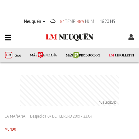
Neuquén
TEMP
HUM
16:20 HS
8°
48%
LA MAÑANA
Despedida
07 DE FEBRERO 2019 - 23:04
MUNDO