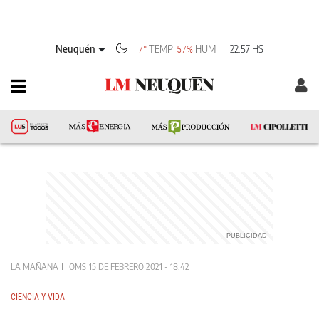
Neuquén
TEMP
HUM
22:57 HS
7°
57%
LA MAÑANA
OMS
15 DE FEBRERO 2021 - 18:42
CIENCIA Y VIDA