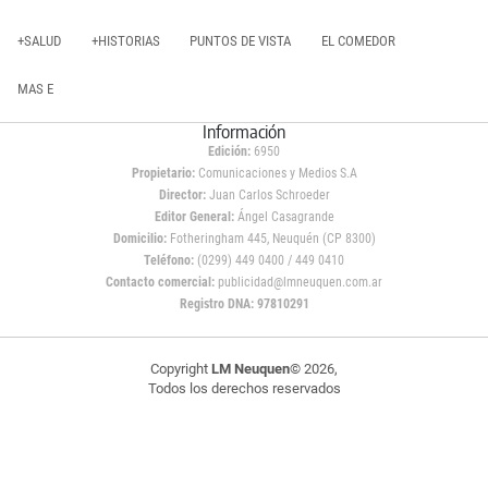
+SALUD
+HISTORIAS
PUNTOS DE VISTA
EL COMEDOR
MAS E
Información
Edición:
6950
Propietario:
Comunicaciones y Medios S.A
Director:
Juan Carlos Schroeder
Editor General:
Ángel Casagrande
Domicilio:
Fotheringham 445, Neuquén (CP 8300)
Teléfono:
(0299) 449 0400 / 449 0410
Contacto comercial:
publicidad@lmneuquen.com.ar
Registro DNA: 97810291
Copyright
LM Neuquen
© 2026,
Todos los derechos reservados