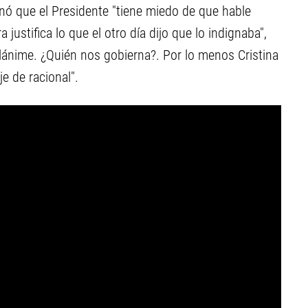
pinó que el Presidente "tiene miedo de que hable
justifica lo que el otro día dijo que lo indignaba",
ilánime. ¿Quién nos gobierna?. Por lo menos Cristina
je de racional".