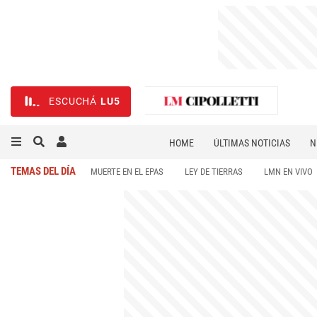
ESCUCHÁ
LU5
HOME
ÚLTIMAS NOTICIAS
N
NECROLÓGICAS
DEPORTES
TEMAS DEL DÍA
MUERTE EN EL EPAS
LEY DE TIERRAS
LMN EN VIVO