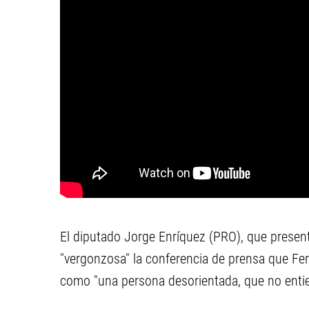
El diputado Jorge Enríquez (PRO), que presen
"vergonzosa" la conferencia de prensa que Fer
como "una persona desorientada, que no entie