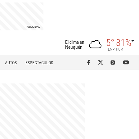
5°
81%
El clima en
Neuquén
TEMP
HUM
AUTOS
ESPECTÁCULOS