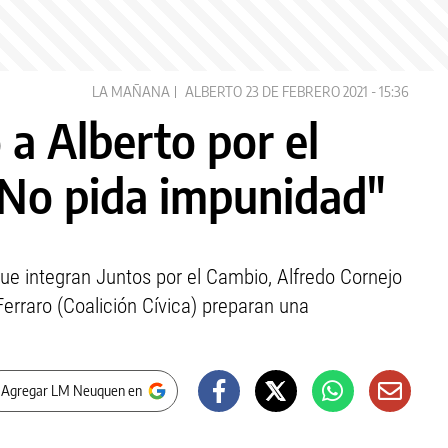
LA MAÑANA
ALBERTO
23 DE FEBRERO 2021 - 15:36
 a Alberto por el
"No pida impunidad"
 que integran Juntos por el Cambio, Alfredo Cornejo
Ferraro (Coalición Cívica) preparan una
 Agregar LM Neuquen en