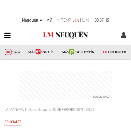
Neuquén
TEMP
HUM
09:37 HS
4°
51%
LA MAÑANA
Norte Neuquino
23 DE FEBRERO 2019 - 09:22
POLICIALES