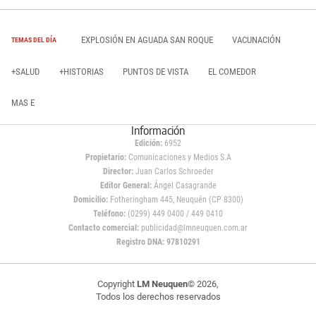
EXPLOSIÓN EN AGUADA SAN ROQUE
VACUNACIÓN
TEMAS DEL DÍA
+SALUD
+HISTORIAS
PUNTOS DE VISTA
EL COMEDOR
MAS E
Información
Edición:
6952
Propietario:
Comunicaciones y Medios S.A
Director:
Juan Carlos Schroeder
Editor General:
Ángel Casagrande
Domicilio:
Fotheringham 445, Neuquén (CP 8300)
Teléfono:
(0299) 449 0400 / 449 0410
Contacto comercial:
publicidad@lmneuquen.com.ar
Registro DNA: 97810291
Copyright
LM Neuquen
© 2026,
Todos los derechos reservados