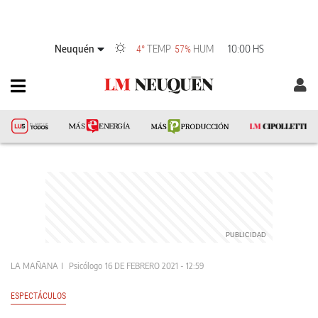
Neuquén
TEMP
HUM
10:00 HS
4°
57%
LA MAÑANA
Psicólogo
16 DE FEBRERO 2021 - 12:59
ESPECTÁCULOS