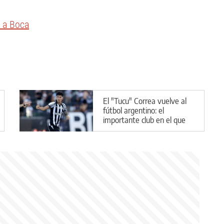
a a Boca
El "Tucu" Correa vuelve al
fútbol argentino: el
importante club en el que
jugará