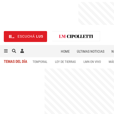
ESCUCHÁ
LU5
HOME
ÚLTIMAS NOTICIAS
N
NECROLÓGICAS
DEPORTES
TEMAS DEL DÍA
TEMPORAL
LEY DE TIERRAS
LMN EN VIVO
MÁS