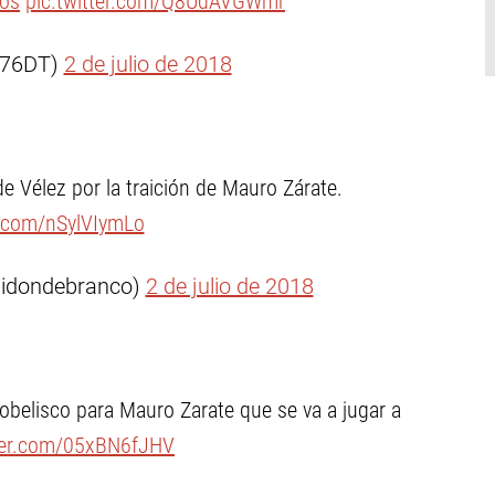
ios
pic.twitter.com/Q8UdAVGWmr
o76DT)
2 de julio de 2018
e Vélez por la traición de Mauro Zárate.
r.com/nSylVIymLo
bidondebranco)
2 de julio de 2018
 obelisco para Mauro Zarate que se va a jugar a
tter.com/05xBN6fJHV