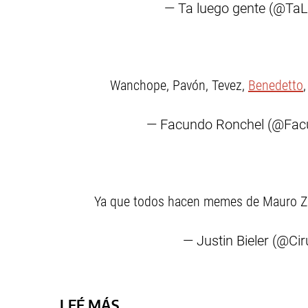
— Ta luego gente (@Ta
Wanchope, Pavón, Tevez,
Benedetto
— Facundo Ronchel (@Fac
Ya que todos hacen memes de Mauro Z
— Justin Bieler (@Ci
LEÉ MÁS