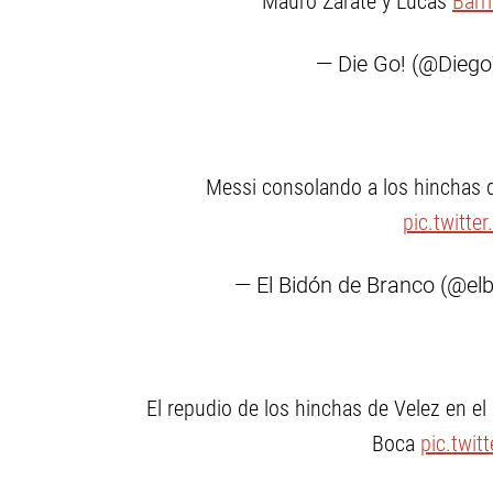
Mauro Zárate y Lucas
Barr
— Die Go! (@Dieg
Messi consolando a los hinchas d
pic.twitte
— El Bidón de Branco (@el
El repudio de los hinchas de Velez en el
Boca
pic.twi