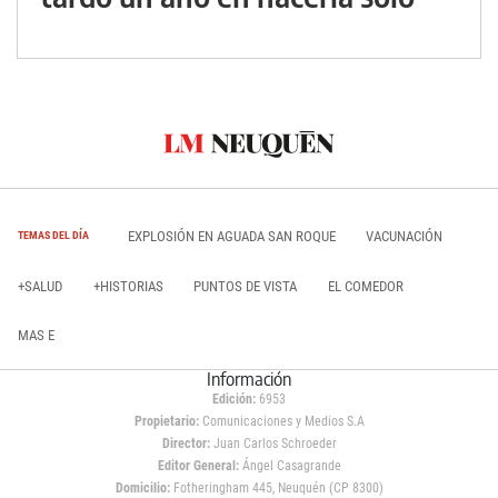
EXPLOSIÓN EN AGUADA SAN ROQUE
VACUNACIÓN
TEMAS DEL DÍA
+SALUD
+HISTORIAS
PUNTOS DE VISTA
EL COMEDOR
MAS E
Información
Edición:
6953
Propietario:
Comunicaciones y Medios S.A
Director:
Juan Carlos Schroeder
Editor General:
Ángel Casagrande
Domicilio:
Fotheringham 445, Neuquén (CP 8300)