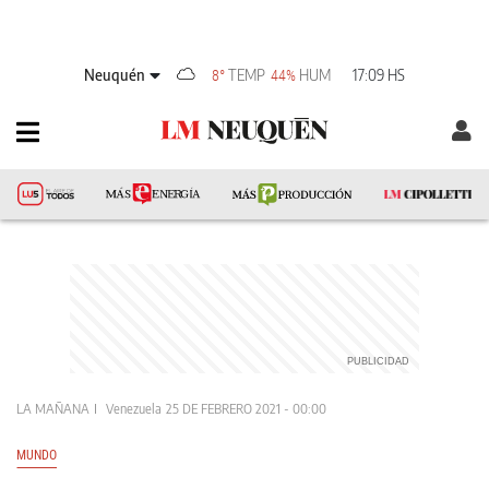
Neuquén
TEMP
HUM
17:09 HS
8°
44%
LA MAÑANA
Venezuela
25 DE FEBRERO 2021 - 00:00
MUNDO