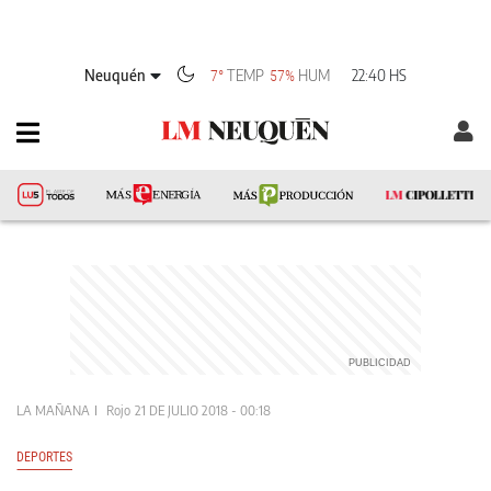
Neuquén
TEMP
HUM
22:40 HS
7°
57%
LA MAÑANA
Rojo
21 DE JULIO 2018 - 00:18
DEPORTES