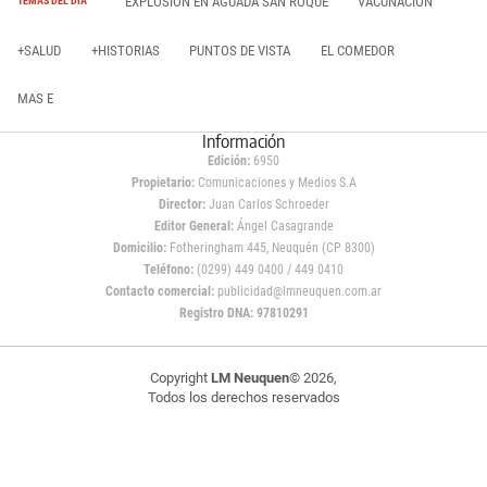
EXPLOSIÓN EN AGUADA SAN ROQUE
VACUNACIÓN
TEMAS DEL DÍA
+SALUD
+HISTORIAS
PUNTOS DE VISTA
EL COMEDOR
MAS E
Información
Edición:
6950
Propietario:
Comunicaciones y Medios S.A
Director:
Juan Carlos Schroeder
Editor General:
Ángel Casagrande
Domicilio:
Fotheringham 445, Neuquén (CP 8300)
Teléfono:
(0299) 449 0400 / 449 0410
Contacto comercial:
publicidad@lmneuquen.com.ar
Registro DNA: 97810291
Copyright
LM Neuquen
© 2026,
Todos los derechos reservados