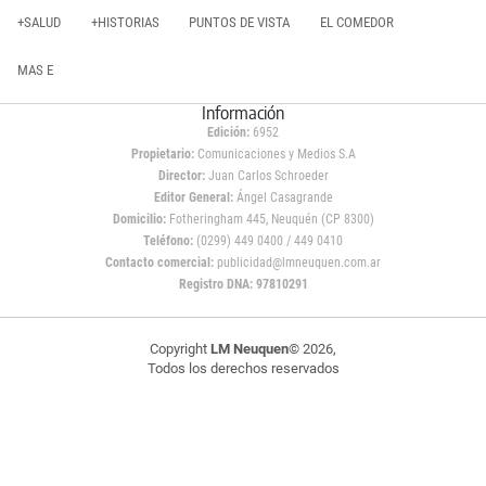
+SALUD
+HISTORIAS
PUNTOS DE VISTA
EL COMEDOR
MAS E
Información
Edición:
6952
Propietario:
Comunicaciones y Medios S.A
Director:
Juan Carlos Schroeder
Editor General:
Ángel Casagrande
Domicilio:
Fotheringham 445, Neuquén (CP 8300)
Teléfono:
(0299) 449 0400 / 449 0410
Contacto comercial:
publicidad@lmneuquen.com.ar
Registro DNA: 97810291
Copyright
LM Neuquen
© 2026,
Todos los derechos reservados