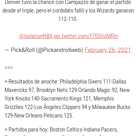
Denver tuvo la chance con Campazzo de ganar el partido
desde el triple, pero el cordobés falló y los Wizards ganaron
112-110.
️
@IsolationNBA
pic.twitter.com/f7fDhIoMRm
— Pick&Roll (@Pickandrollweb)
February 26, 2021
===
+ Resultados de anoche: Philadelphia Sixers 111-Dallas
Mavericks 97, Brooklyn Nets 129-Orlando Magic 92, New
York Knicks 140-Sacramento Kings 121, Memphis
Grizzlies 122-Los Ángeles Clippers 94 y Milwaukee Bucks
129-New Orleans Pelicans 125.
+ Partidos para hoy: Boston Celtics-Indiana Pacers,