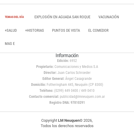
EXPLOSIÓN EN AGUADA SAN ROQUE
VACUNACIÓN
TEMAS DEL DÍA
+SALUD
+HISTORIAS
PUNTOS DE VISTA
EL COMEDOR
MAS E
Información
Edición:
6952
Propietario:
Comunicaciones y Medios S.A
Director:
Juan Carlos Schroeder
Editor General:
Ángel Casagrande
Domicilio:
Fotheringham 445, Neuquén (CP 8300)
Teléfono:
(0299) 449 0400 / 449 0410
Contacto comercial:
publicidad@lmneuquen.com.ar
Registro DNA: 97810291
Copyright
LM Neuquen
© 2026,
Todos los derechos reservados