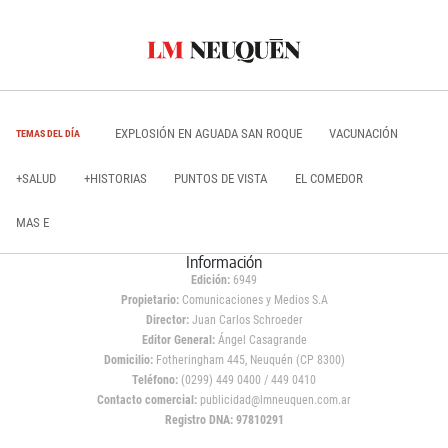
EXPLOSIÓN EN AGUADA SAN ROQUE
VACUNACIÓN
TEMAS DEL DÍA
+SALUD
+HISTORIAS
PUNTOS DE VISTA
EL COMEDOR
MAS E
Información
Edición:
6949
Propietario:
Comunicaciones y Medios S.A
Director:
Juan Carlos Schroeder
Editor General:
Ángel Casagrande
Domicilio:
Fotheringham 445, Neuquén (CP 8300)
Teléfono:
(0299) 449 0400 / 449 0410
Contacto comercial:
publicidad@lmneuquen.com.ar
Registro DNA: 97810291