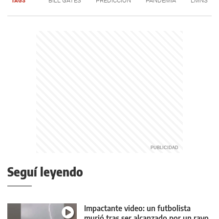
TAGS
BILL GATES
PREDICCIÓN
PANDEMIA
LMNS
Seguí leyendo
Impactante video: un futbolista
murió tras ser alcanzado por un rayo