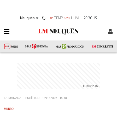
Neuquén
TEMP
HUM
20:36 HS
8°
52%
LA MAÑANA
Brasil
14 DE JUNIO 2026 - 14:30
MUNDO