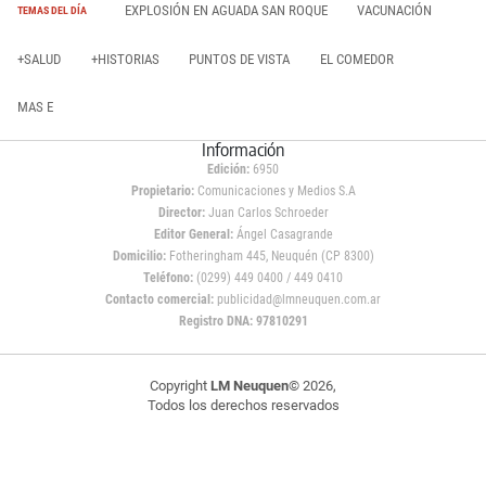
EXPLOSIÓN EN AGUADA SAN ROQUE
VACUNACIÓN
TEMAS DEL DÍA
+SALUD
+HISTORIAS
PUNTOS DE VISTA
EL COMEDOR
MAS E
Información
Edición:
6950
Propietario:
Comunicaciones y Medios S.A
Director:
Juan Carlos Schroeder
Editor General:
Ángel Casagrande
Domicilio:
Fotheringham 445, Neuquén (CP 8300)
Teléfono:
(0299) 449 0400 / 449 0410
Contacto comercial:
publicidad@lmneuquen.com.ar
Registro DNA: 97810291
Copyright
LM Neuquen
© 2026,
Todos los derechos reservados