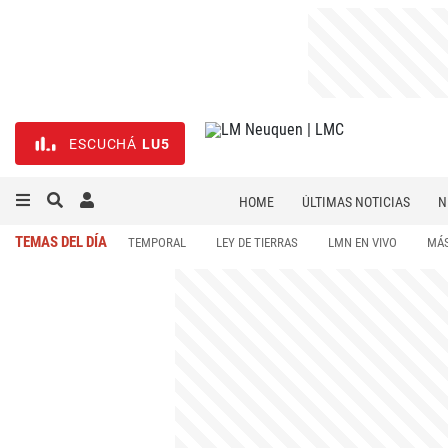
ESCUCHÁ
LU5
HOME
ÚLTIMAS NOTICIAS
N
NECROLÓGICAS
DEPORTES
TEMAS DEL DÍA
TEMPORAL
LEY DE TIERRAS
LMN EN VIVO
MÁS