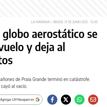
LA MAÑANA
BRASIL
21 DE JUNIO 2025 - 13:30
: globo aerostático se
vuelo y deja al
tos
 cañones de Praia Grande terminó en catástrofe.
 cayó al vacío.
 Agregar LM Neuquen en