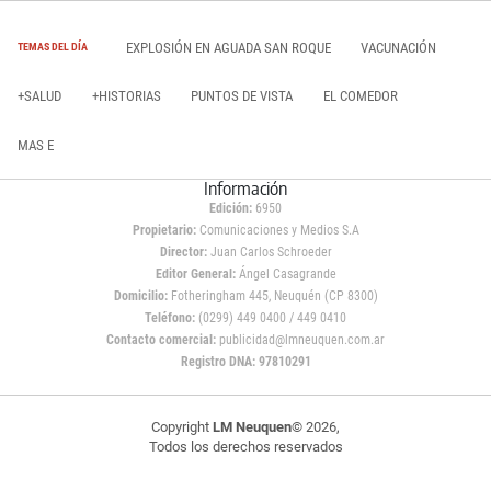
EXPLOSIÓN EN AGUADA SAN ROQUE
VACUNACIÓN
TEMAS DEL DÍA
+SALUD
+HISTORIAS
PUNTOS DE VISTA
EL COMEDOR
MAS E
Información
Edición:
6950
Propietario:
Comunicaciones y Medios S.A
Director:
Juan Carlos Schroeder
Editor General:
Ángel Casagrande
Domicilio:
Fotheringham 445, Neuquén (CP 8300)
Teléfono:
(0299) 449 0400 / 449 0410
Contacto comercial:
publicidad@lmneuquen.com.ar
Registro DNA: 97810291
Copyright
LM Neuquen
© 2026,
Todos los derechos reservados