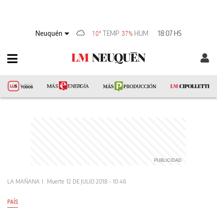
Neuquén
TEMP
HUM
18:07 HS
10°
37%
LA MAÑANA
Muerte
12 DE JULIO 2018 - 10:46
PAÍS