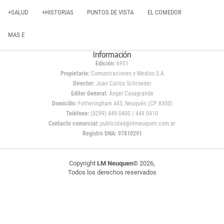
+SALUD
+HISTORIAS
PUNTOS DE VISTA
EL COMEDOR
MAS E
Información
Edición:
6951
Propietario:
Comunicaciones y Medios S.A
Director:
Juan Carlos Schroeder
Editor General:
Ángel Casagrande
Domicilio:
Fotheringham 445, Neuquén (CP 8300)
Teléfono:
(0299) 449 0400 / 449 0410
Contacto comercial:
publicidad@lmneuquen.com.ar
Registro DNA: 97810291
Copyright
LM Neuquen
© 2026,
Todos los derechos reservados