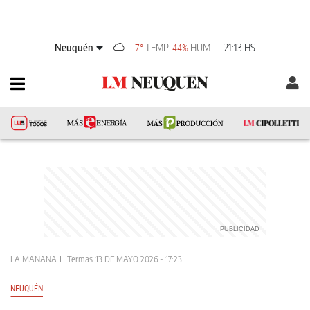
Neuquén
TEMP
HUM
21:13 HS
7°
44%
LA MAÑANA
Termas
13 DE MAYO 2026 - 17:23
NEUQUÉN