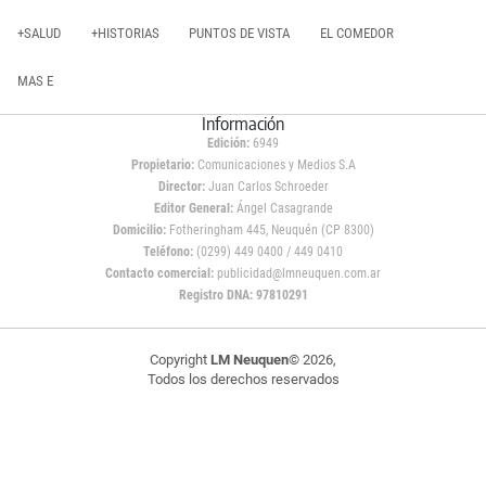
+SALUD
+HISTORIAS
PUNTOS DE VISTA
EL COMEDOR
MAS E
Información
Edición:
6949
Propietario:
Comunicaciones y Medios S.A
Director:
Juan Carlos Schroeder
Editor General:
Ángel Casagrande
Domicilio:
Fotheringham 445, Neuquén (CP 8300)
Teléfono:
(0299) 449 0400 / 449 0410
Contacto comercial:
publicidad@lmneuquen.com.ar
Registro DNA: 97810291
Copyright
LM Neuquen
© 2026,
Todos los derechos reservados