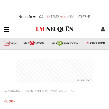
Neuquén
TEMP
HUM
03:52 HS
5°
91%
LA MAÑANA
Docente
29 DE SEPTIEMBRE 2025 - 10:55
NEUQUÉN