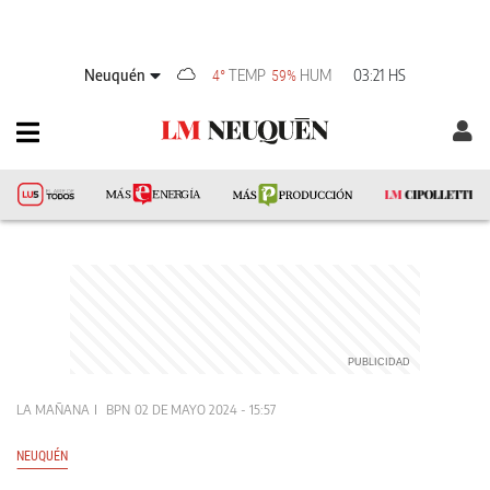
Neuquén
TEMP
HUM
03:21 HS
4°
59%
LA MAÑANA
BPN
02 DE MAYO 2024 - 15:57
NEUQUÉN