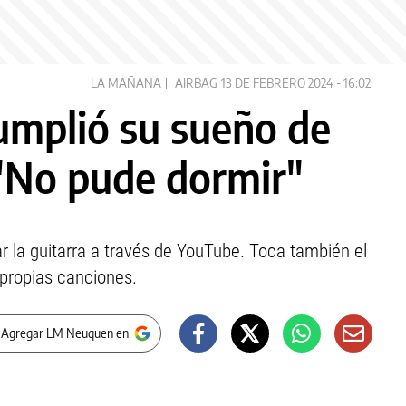
LA MAÑANA
AIRBAG
13 DE FEBRERO 2024 - 16:02
umplió su sueño de
 "No pude dormir"
r la guitarra a través de YouTube. Toca también el
 propias canciones.
 Agregar LM Neuquen en