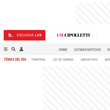
ESCUCHÁ
LU5
HOME
ÚLTIMAS NOTICIAS
N
NECROLÓGICAS
DEPORTES
TEMAS DEL DÍA
TEMPORAL
LEY DE TIERRAS
LMN EN VIVO
MÁS