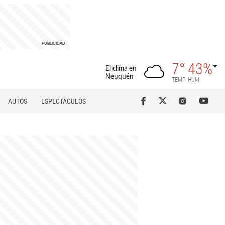
7°
43%
El clima en
Neuquén
TEMP
HUM
AUTOS
ESPECTÁCULOS