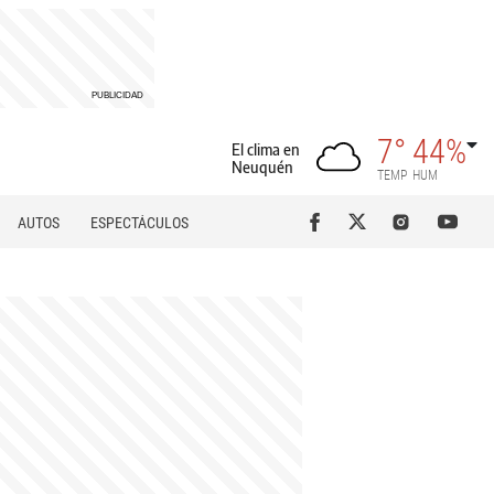
7°
44%
El clima en
Neuquén
TEMP
HUM
AUTOS
ESPECTÁCULOS