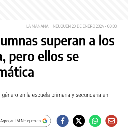
LA MAÑANA
NEUQUÉN
29 DE ENERO 2024 - 00:03
lumnas superan a los
 pero ellos se
mática
e género en la escuela primaria y secundaria en
 Agregar LM Neuquen en