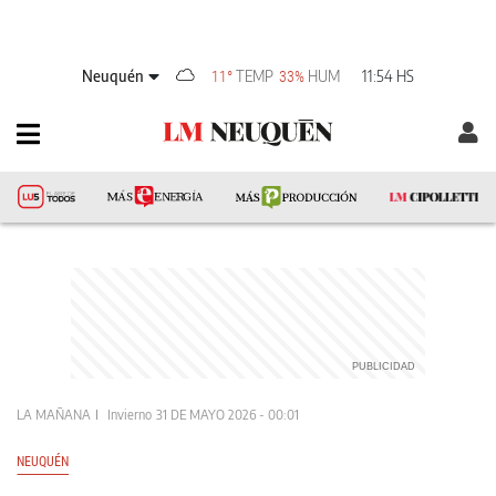
Neuquén
TEMP
HUM
11:54 HS
11°
33%
LA MAÑANA
Invierno
31 DE MAYO 2026 - 00:01
NEUQUÉN