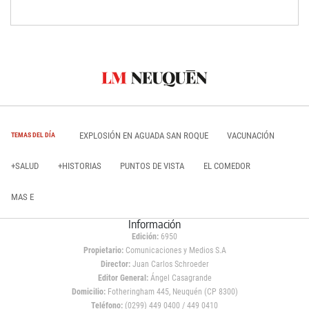
EXPLOSIÓN EN AGUADA SAN ROQUE
VACUNACIÓN
TEMAS DEL DÍA
+SALUD
+HISTORIAS
PUNTOS DE VISTA
EL COMEDOR
MAS E
Información
Edición:
6950
Propietario:
Comunicaciones y Medios S.A
Director:
Juan Carlos Schroeder
Editor General:
Ángel Casagrande
Domicilio:
Fotheringham 445, Neuquén (CP 8300)
Teléfono:
(0299) 449 0400 / 449 0410