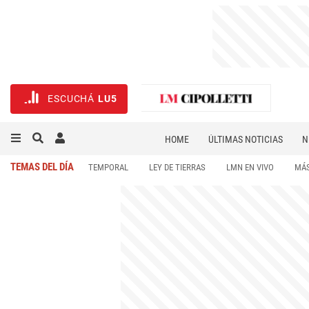
ESCUCHÁ
LU5
HOME
ÚLTIMAS NOTICIAS
N
NECROLÓGICAS
DEPORTES
TEMAS DEL DÍA
TEMPORAL
LEY DE TIERRAS
LMN EN VIVO
MÁS