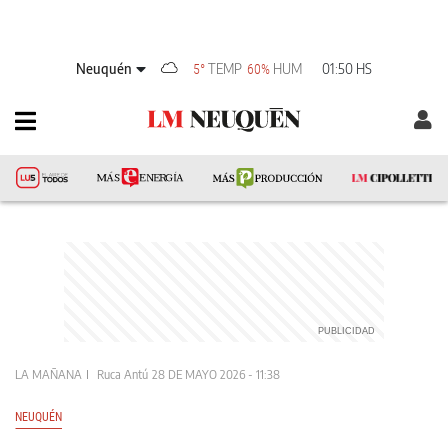
Neuquén
TEMP
HUM
01:50 HS
5°
60%
LA MAÑANA
Ruca Antú
28 DE MAYO 2026 - 11:38
NEUQUÉN