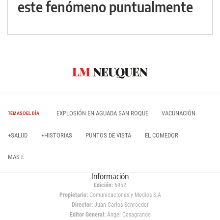
este fenómeno puntualmente
EXPLOSIÓN EN AGUADA SAN ROQUE
VACUNACIÓN
TEMAS DEL DÍA
+SALUD
+HISTORIAS
PUNTOS DE VISTA
EL COMEDOR
MAS E
Información
Edición:
6952
Propietario:
Comunicaciones y Medios S.A
Director:
Juan Carlos Schroeder
Editor General:
Ángel Casagrande