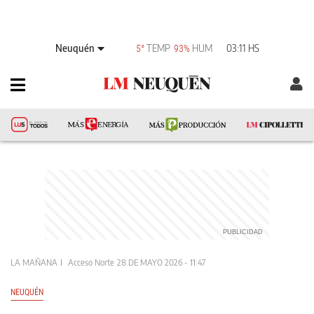
Neuquén
TEMP
HUM
03:11 HS
5°
93%
LA MAÑANA
Acceso Norte
28 DE MAYO 2026 - 11:47
NEUQUÉN