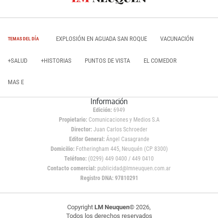
EXPLOSIÓN EN AGUADA SAN ROQUE
VACUNACIÓN
TEMAS DEL DÍA
+SALUD
+HISTORIAS
PUNTOS DE VISTA
EL COMEDOR
MAS E
Información
Edición:
6949
Propietario:
Comunicaciones y Medios S.A
Director:
Juan Carlos Schroeder
Editor General:
Ángel Casagrande
Domicilio:
Fotheringham 445, Neuquén (CP 8300)
Teléfono:
(0299) 449 0400 / 449 0410
Contacto comercial:
publicidad@lmneuquen.com.ar
Registro DNA: 97810291
Copyright
LM Neuquen
© 2026,
Todos los derechos reservados