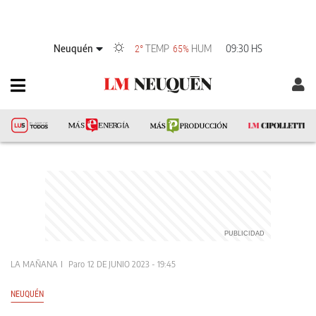
Neuquén
TEMP
HUM
09:30 HS
2°
65%
LA MAÑANA
Paro
12 DE JUNIO 2023 - 19:45
NEUQUÉN