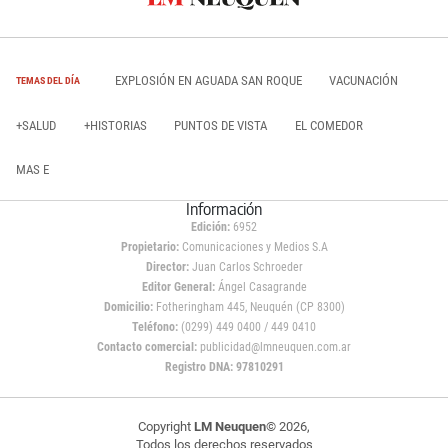
EXPLOSIÓN EN AGUADA SAN ROQUE
VACUNACIÓN
TEMAS DEL DÍA
+SALUD
+HISTORIAS
PUNTOS DE VISTA
EL COMEDOR
MAS E
Información
Edición:
6952
Propietario:
Comunicaciones y Medios S.A
Director:
Juan Carlos Schroeder
Editor General:
Ángel Casagrande
Domicilio:
Fotheringham 445, Neuquén (CP 8300)
Teléfono:
(0299) 449 0400 / 449 0410
Contacto comercial:
publicidad@lmneuquen.com.ar
Registro DNA: 97810291
Copyright
LM Neuquen
© 2026,
Todos los derechos reservados