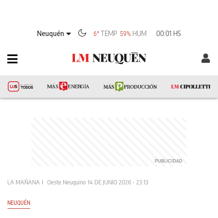
Neuquén
TEMP
HUM
00:01 HS
6°
59%
LA MAÑANA
Oeste Neuquino
14 DE JUNIO 2026 - 23:13
NEUQUÉN