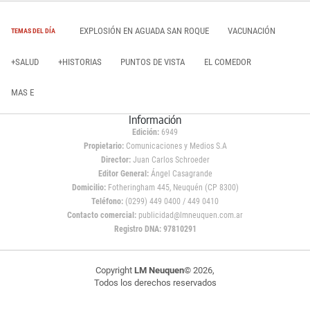
EXPLOSIÓN EN AGUADA SAN ROQUE
VACUNACIÓN
TEMAS DEL DÍA
+SALUD
+HISTORIAS
PUNTOS DE VISTA
EL COMEDOR
MAS E
Información
Edición:
6949
Propietario:
Comunicaciones y Medios S.A
Director:
Juan Carlos Schroeder
Editor General:
Ángel Casagrande
Domicilio:
Fotheringham 445, Neuquén (CP 8300)
Teléfono:
(0299) 449 0400 / 449 0410
Contacto comercial:
publicidad@lmneuquen.com.ar
Registro DNA: 97810291
Copyright
LM Neuquen
© 2026,
Todos los derechos reservados