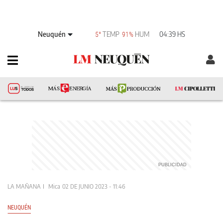
Neuquén
TEMP
HUM
04:39 HS
5°
91%
LA MAÑANA
Mica
02 DE JUNIO 2023 - 11:46
NEUQUÉN