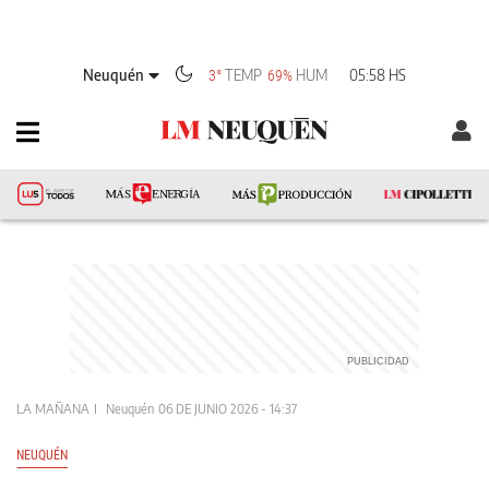
Neuquén
TEMP
HUM
05:58 HS
3°
69%
LA MAÑANA
Neuquén
06 DE JUNIO 2026 - 14:37
NEUQUÉN