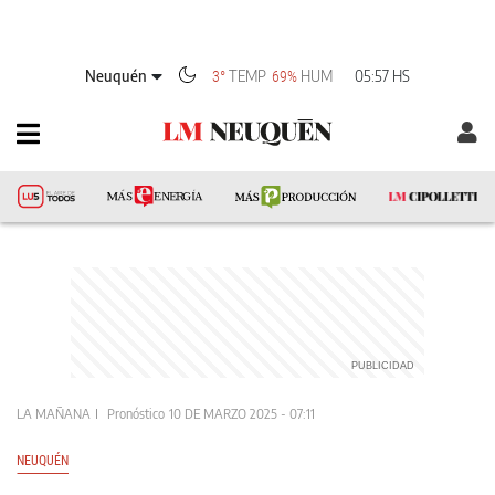
Neuquén
TEMP
HUM
05:57 HS
3°
69%
LA MAÑANA
Pronóstico
10 DE MARZO 2025 - 07:11
NEUQUÉN