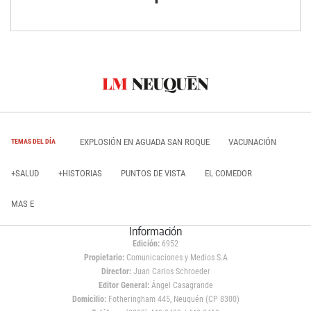
EXPLOSIÓN EN AGUADA SAN ROQUE
VACUNACIÓN
TEMAS DEL DÍA
+SALUD
+HISTORIAS
PUNTOS DE VISTA
EL COMEDOR
MAS E
Información
Edición:
6952
Propietario:
Comunicaciones y Medios S.A
Director:
Juan Carlos Schroeder
Editor General:
Ángel Casagrande
Domicilio:
Fotheringham 445, Neuquén (CP 8300)