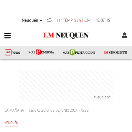
Neuquén
TEMP
HUM
12:07 HS
11°
33%
LA MAÑANA
Cerro Catedral
08 DE JUNIO 2024 - 15:38
NEUQUÉN