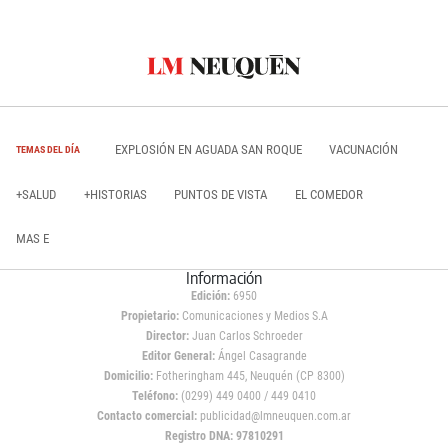
EXPLOSIÓN EN AGUADA SAN ROQUE
VACUNACIÓN
TEMAS DEL DÍA
+SALUD
+HISTORIAS
PUNTOS DE VISTA
EL COMEDOR
MAS E
Información
Edición:
6950
Propietario:
Comunicaciones y Medios S.A
Director:
Juan Carlos Schroeder
Editor General:
Ángel Casagrande
Domicilio:
Fotheringham 445, Neuquén (CP 8300)
Teléfono:
(0299) 449 0400 / 449 0410
Contacto comercial:
publicidad@lmneuquen.com.ar
Registro DNA: 97810291